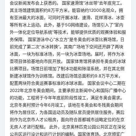
会议新闻发布会上获悉的。 国家速滑馆“冰丝带”去年底完工。
其主场馆建筑面积约8万平方米，能容纳约12000名观众，拥
有亚洲最大的冰面，可同时开展冰球、速滑、花样滑冰、冰壶
等所有冰上运动。此外，基于5G网络建设，场馆引入了“室内
外一体化定位导航系统”等技术，能够提供优质的观赛体验和服
务保障。 国家游泳中心“水立方”是冬奥会的冰壶比赛场馆，日
前完成了第二次“水冰转换”。其南广场地下空间还开辟了两块
冰面，一块为标准冰场，另一块为冰壶场地。届时，将作为冰
壶项目体验基地向市民开放。 国家体育馆将承担冬奥会的冰球
比赛项目。场馆日前增加了制冰功能和除湿系统，并在其北侧
新建冰球馆作为训练馆。改建后场馆总面积约9.8万平方米，
配置两块符合奥运赛事标准的冰球冰面。 国家会议中心二期在
2022年北京冬奥会期间，主要承担主新闻中心和国际广播中心
的功能，工程将于今年年底前阶段性竣工，满足冬奥会需求。
北京冬奥村预计今年6月竣工，该地在冬奥会和冬残奥会期间
将作为居住区，为各国运动员及随队官员提供居住服务，赛后
则作为北京市人才公租房，面向符合首都城市战略定位的在京
无房人才进行配租。 此外，北京奥林匹克公园公共区正在深化
公共区运行设计和运行计划的编制。国家体育场、北京颁奖广