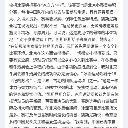
轮椅冰壶锦标赛在“冰立方”举行。该赛事也是北京冬残奥会积
分赛，包括中国队在内的12支队伍参与角逐，具有竞赛规模
大、入境人员多、赛事要求高、保障任务重等特点。凯斯尼斯
全程在现场观战，赞叹不已：“运动员更衣室、无障碍坡道等设
施设计精巧、考虑周到。可以说，这是我见过的最棒的冰壶场
地！” 对于赛事防疫工作，凯斯尼斯给予高度评价。她表示：
“在新冠肺炎疫情防控期间办赛，我们首先需要确保一个安全的
比赛环境。北京在这方面做得很好，一切都安排得很妥当。只
要有安全感，运动员们就可以全身心投入到比赛中，在冬奥会
和冬残奥会上争取好成绩。由于各项防疫措施到位，我对北京
冬奥会和冬残奥会的成功举办充满信心。” 冰壶运动起源于16
世纪的苏格兰，是世界上古老的团队运动项目之一。“这是一项
体力与智力相结合、趣味性很强的冰上投掷类运动，具有很高
的健身和观赏价值。”凯斯尼斯介绍，冰壶运动员被认为要有体
操运动员的平衡感、芭蕾舞演员的优雅、赛跑选手的力量和国
际象棋大师的智慧。在北京冬奥会期间，冰壶项目是比赛场次
最多、赛程及单日竞赛时间最长的项目，凯斯尼斯说，希望更
多的中国观众关注和喜爱这项运动。 “我看到，中国已向来自