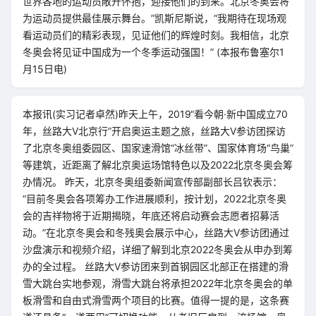
世界各地的运动员敞开怀抱，迎接他们的到来。北京冬奥会将
为运动员提供最佳展示舞台。”凯斯尼斯说，“我期待在现场观
看运动员们的精彩表现，见证他们的辉煌时刻。我相信，北京
冬奥会将见证中国成为一个冬季运动强国！” (本报布鲁塞尔1
月15日电)
本报讯(实习记者卓然)昨天上午，2019“看今朝·新中国成立70
年，丝路大V北京行”开启奥运主题之旅，丝路大V参访团探访
了北京冬奥组委园区、国家速滑馆“冰丝带”、国家体育场“鸟巢”
等建筑，近距离了解北京奥运场馆特色以及2022北京冬奥会筹
办情况。 昨天，北京冬奥组委新闻宣传部副部长吕钦表示：
“目前冬奥会各项筹办工作进展顺利，按计划，2022北京冬奥
会的吉祥物将于近期揭晓，年底还将启动赛会志愿者招募活
动。”在北京冬奥会和冬残奥会展示中心，丝路大V参访团通过
沙盘演示和视频介绍，详细了解到北京2022冬奥会从申办到筹
办的全过程。 丝路大V参访团来到首钢园区北部正在搭建的滑
雪大跳台实地参观，滑雪大跳台将承担2022年北京冬奥会的单
板滑雪和自由式滑雪两个项目的比赛。值得一提的是，这条赛