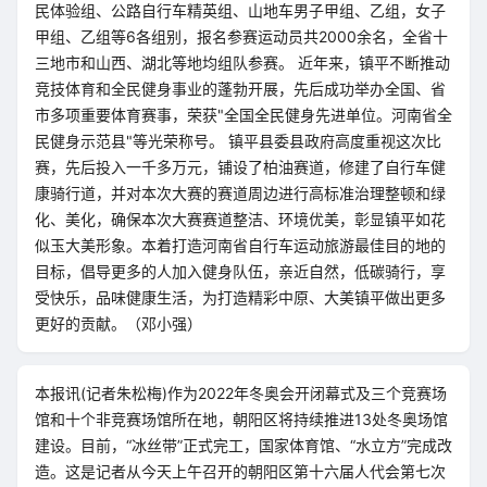
民体验组、公路自行车精英组、山地车男子甲组、乙组，女子
甲组、乙组等6各组别，报名参赛运动员共2000余名，全省十
三地市和山西、湖北等地均组队参赛。 近年来，镇平不断推动
竞技体育和全民健身事业的蓬勃开展，先后成功举办全国、省
市多项重要体育赛事，荣获"全国全民健身先进单位。河南省全
民健身示范县"等光荣称号。 镇平县委县政府高度重视这次比
赛，先后投入一千多万元，铺设了柏油赛道，修建了自行车健
康骑行道，并对本次大赛的赛道周边进行高标准治理整顿和绿
化、美化，确保本次大赛赛道整洁、环境优美，彰显镇平如花
似玉大美形象。本着打造河南省自行车运动旅游最佳目的地的
目标，倡导更多的人加入健身队伍，亲近自然，低碳骑行，享
受快乐，品味健康生活，为打造精彩中原、大美镇平做出更多
更好的贡献。（邓小强）
本报讯(记者朱松梅)作为2022年冬奥会开闭幕式及三个竞赛场
馆和十个非竞赛场馆所在地，朝阳区将持续推进13处冬奥场馆
建设。目前，“冰丝带”正式完工，国家体育馆、“水立方”完成改
造。这是记者从今天上午召开的朝阳区第十六届人代会第七次