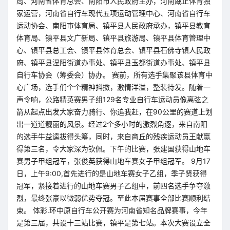
局、河南省体育总会、南阳市人民政府主办，河南威正体育独
家运营，河南省自行车现代五项运动管理中心、河南省自行车
运动协会、南阳市体育局、镇平县人民政府承办，镇平县教育
体育局、镇平县文广新局、镇平县旅游局、镇平县体育管理中
心、镇平县总工会、镇平县体育总会、镇平县石佛寺镇人民政
府、镇平县涅阳街道办事处、镇平县玉都街道办事处、镇平县
自行车协会（筹委会）协办。 赛前，所有选手集聚该县体育中
心广场，选手们个个精神抖擞，激情洋溢，整装待发。随着一
声令响，公路精英赛男子组129名专业自行车运动员像离弦之
箭从起点出发大家奋力骑行、你追我赶，在90公里的赛道上划
出一道道靓丽的风景。经过2个多小时的激烈角逐，来自南阳
的选手牛益逵拔得头筹，同时，来自商丘的残疾运动员王献赢
得第三名，令大家深为钦佩。下午的比赛，张建国获得山地车
赛男子甲组冠军，张俊英获得山地车赛女子甲组冠军。 9月17
日，上午9:00,首先进行的是山地车赛女子乙组，季子贤获得
冠军，紧接着进行的山地车赛男子乙组中，前四名选手争夺激
烈，最终张豪以微弱优势夺冠。至此本届赛事全部比赛顺利结
束。 体彩.环中原自行车公开赛为河南省知名品牌赛事，今年
是第三届，共设十三站比赛，镇平是第七站。本次大赛设立全