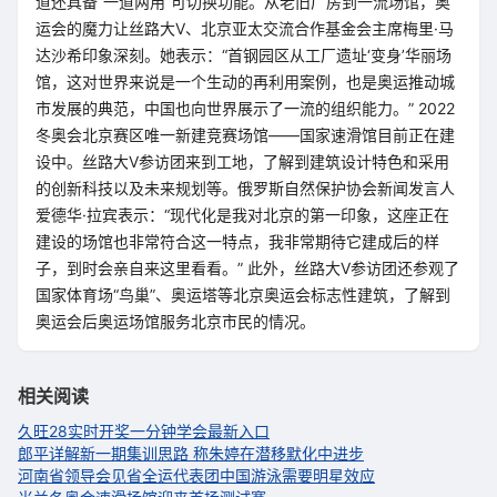
道还具备“一道两用”可切换功能。从老旧厂房到一流场馆，奥
运会的魔力让丝路大V、北京亚太交流合作基金会主席梅里·马
达沙希印象深刻。她表示：“首钢园区从工厂遗址‘变身’华丽场
馆，这对世界来说是一个生动的再利用案例，也是奥运推动城
市发展的典范，中国也向世界展示了一流的组织能力。” 2022
冬奥会北京赛区唯一新建竞赛场馆——国家速滑馆目前正在建
设中。丝路大V参访团来到工地，了解到建筑设计特色和采用
的创新科技以及未来规划等。俄罗斯自然保护协会新闻发言人
爱德华·拉宾表示：“现代化是我对北京的第一印象，这座正在
建设的场馆也非常符合这一特点，我非常期待它建成后的样
子，到时会亲自来这里看看。” 此外，丝路大V参访团还参观了
国家体育场“鸟巢”、奥运塔等北京奥运会标志性建筑，了解到
奥运会后奥运场馆服务北京市民的情况。
相关阅读
久旺28实时开奖一分钟学会最新入口
郎平详解新一期集训思路 称朱婷在潜移默化中进步
河南省领导会见省全运代表团
中国游泳需要明星效应