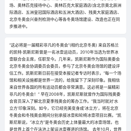
场、奥林匹克接待中心、奥林匹克大家庭酒店(含北京奥北辰洲
际酒店、五洲皇冠国际酒店和五洲大酒店)、残奥大家庭酒店、
北京冬奥会兴奋剂检测中心等各冬奥场馆建设、改造也正在同
步推进中。
“这必将是一届精彩非凡的冬奥会”(相约北京冬奥) 来自苏格兰
的凯特·凯斯尼斯曾是一名冰壶运动员，2010年当选为世界冰
壶联合会主席，任职至今。几年来，凯斯尼斯作为国际奥委会
北京冬奥会协调委员会委员，参与了北京冬奥会场馆的建设评
估工作。凯斯尼斯日前在接受本报记者专访时表示，“每一个场
馆和相关设施都是世界一流的，给我留下了深刻印象。我相信
来自世界各国的所有运动员都会非常满意。这必将是一届精彩
非凡的冬奥会！” 早在2008年，凯斯尼斯就曾作为国际残奥委
会官员深入了解北京夏季残奥会的筹办工作。“我当时就对‘水
立方’印象深刻。如今，它已经完美变身成‘冰立方’，将在北京
冬奥会和冬残奥会期间分别承接冰壶和轮椅冰壶项目比赛。”凯
斯尼斯说，“冰立方”是冬奥会历史上体量最大的冰壶场馆，也
是世界上首个在泳池上架设冰壶赛道的场馆。 去年10月，世界