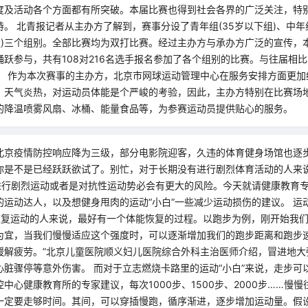
度及活动各个方面都有所突破。本届比赛也得到社会各界的广泛关注，特
。 北青报记者从主办方了解到，赛事分设了青年组(35岁以下组)、中年组
上组)三个组别。全部比赛均为双打比赛。经过主办方与承办方广泛的宣传，
跃参与，共有108对216名选手报名参加了各个组别的比赛。与往届相
上。 作为本次赛事的主办方，北京市网球运动管理中心在服务安排方面更
，天气炎热，对运动员体能是个严峻的考验，因此，主办方特别在比赛场
的降温喷雾风扇、冰桶、能量食品等，为参赛运动员提供贴心的服务。
北京疫情防控响应降为三级，部分电影院迎客，久违的体育健身场馆也逐
你是不是已经跃跃欲试了。别忙，对于长期没有进行剧烈体育活动的人来
然进行剧烈运动或者是对抗性运动势必会有更大的风险。今天就请健康教育
运动达人，以及想健身甩肉的运动“小白”一些减少运动损伤的建议。 运动
刚恢复运动的人来说，最好有一个体能恢复的过程。以跑步为例，刚开始我
为宜，当我们慢慢适应这个强度时，可以逐渐增加我们的跑步距离和跑步
缓解疲劳。”北京儿童医院顺义妇儿医院综合外科主治医师介绍，冒进地大
脏骤停等意外伤害。 而对于立志燃烧卡路里的运动“小白”来说，走步可以
中心健康教育所的专家建议，每次1000步、1500步、2000步……慢
一定要走够时间。其间，可以穿插慢跑，循序渐进，逐步增加运动量。假