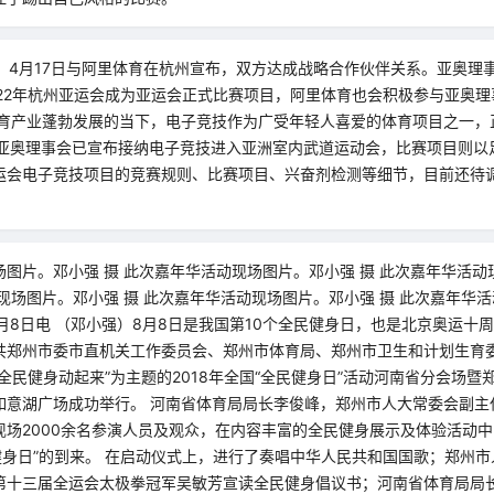
A）4月17日与阿里体育在杭州宣布，双方达成战略合作伙伴关系。亚奥理
022年杭州亚运会成为亚运会正式比赛项目，阿里体育也会积极参与亚奥
体育产业蓬勃发展的当下，电子竞技作为广受年轻人喜爱的体育项目之一，
，亚奥理事会已宣布接纳电子竞技进入亚洲室内武道运动会，比赛项目则以
运会电子竞技项目的竞赛规则、比赛项目、兴奋剂检测等细节，目前还待
图片。邓小强 摄 此次嘉年华活动现场图片。邓小强 摄 此次嘉年华活
现场图片。邓小强 摄 此次嘉年华活动现场图片。邓小强 摄 此次嘉年华
8月8日电 （邓小强）8月8日是我国第10个全民健身日，也是北京奥运十
共郑州市委市直机关工作委员会、郑州市体育局、郑州市卫生和计划生育
全民健身动起来”为主题的2018年全国“全民健身日”活动河南省分会场暨郑
如意湖广场成功举行。 河南省体育局局长李俊峰，郑州市人大常委会副主
现场2000余名参演人员及观众，在内容丰富的全民健身展示及体验活动中
健身日”的到来。 在启动仪式上，进行了奏唱中华人民共和国国歌；郑州
第十三届全运会太极拳冠军吴敏芳宣读全民健身倡议书；河南省体育局局