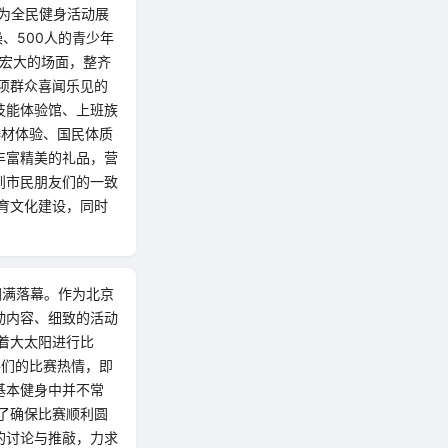
分为全民健身活动展
、500人的青少年
，宏大的场面，整齐
项群众喜闻乐见的
技能体验馆、上班族
器材体验、国民体质
丰富精美的礼品，营
到市民朋友们的一致
育文化建设，同时
圆满落幕。作为北京
动内容、细致的活动
着大太阳进行比
手们的比赛热情，即
基本健身中并不常
了确保比赛顺利圆
的讨论与推敲，力求