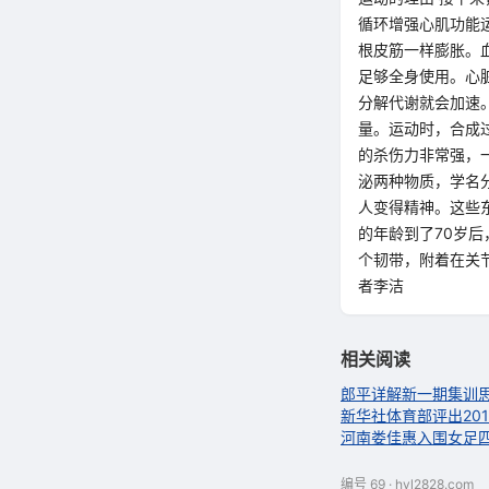
循环增强心肌功能
根皮筋一样膨胀。
足够全身使用。心
分解代谢就会加速
量。运动时，合成
的杀伤力非常强，
泌两种物质，学名
人变得精神。这些
的年龄到了70岁
个韧带，附着在关
者李洁
相关阅读
郎平详解新一期集训思
新华社体育部评出20
河南娄佳惠入围女足
编号 69 · hyl2828.com