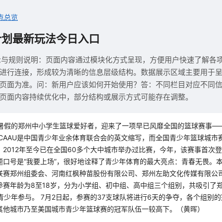
点总览
计划最新玩法今日入口
示与规则说明：页面内容通过模块化方式呈现，方便用户快速了解各
进行连接，形成较为清晰的信息层级结构。数据展示区域主要用于
页面为准。问：新用户应该如何开始使用？答：不同栏目对应不同
页面内容持续优化中，部分结构或展示方式可能存在调整。
始暑假的郑州中小学生篮球爱好者，迎来了一项早已风靡全国的篮球赛事——
 CAAU是中国青少年业余体育联合会的英文缩写，而全国青少年篮球城市
2012年至今已在全国60多个大中城市举办过比赛，今年，该赛事首次登
口号是“我要上场”，很好地诠释了青少年体育的最大亮点：青春无畏。本
赛郑州组委会、河南红枫种苗股份有限公司、郑州左助文化传媒有限公司主
参赛年龄为8至18岁，分为小学组、初中组、高中组三个组别，共吸引了
名青少年参与。 7月2日起，参赛的37支球队将进行6天的争夺，各个组别
其他城市乃至美国城市青少年篮球赛的冠军队伍一较高下。（黄晖）