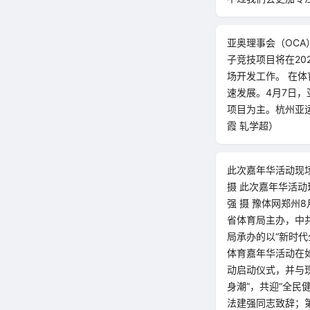
亚奥理事会（OC
子竞技项目将在2
场开发工作。 在
速发展。4月7日
项目为主。杭州亚
霞 轧学超）
此次嘉年华活动现场
摄 此次嘉年华活动
强 摄 豫体网郑州
省体育局主办，中
局承办的以“新时代
体育嘉年华活动在
动启动仪式，并与
身潮”，共迎“全民
法建强同志致辞；